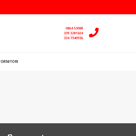
0864 53088
339 3281604
334 7340936
FORNITORI