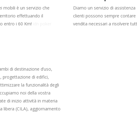
dei mobili è un servizio che
Diamo un servizio di assistenza 
rritorio effettuando il
clienti possono sempre contare su
to entro i 60 Km!
idn poker
vendita necessari a risolvere tu
ambi di destinazione d’uso,
progettazione di edifici,
ttimizzare la funzionalità degli
occupiamo noi della vostra
te di inizio attività in materia
izia libera (CILA), aggiornamento