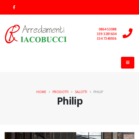
0864 53088
339 3281604
334 7340936
HOME
PRODOTTI
SALOTTI
PHILIP
Philip